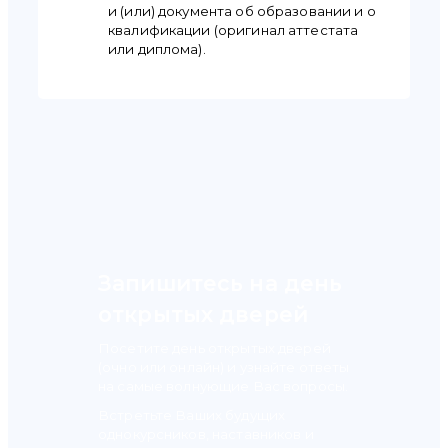
и (или) документа об образовании и о
квалификации (оригинал аттестата
или диплома).
Запишитесь на день
открытых дверей
Посетите день открытых дверей
(очно или онлайн) и узнайте ответы
на самые волнующие Вас вопросы.
Встретьте Ваших будущих
однокурсников, наставников и