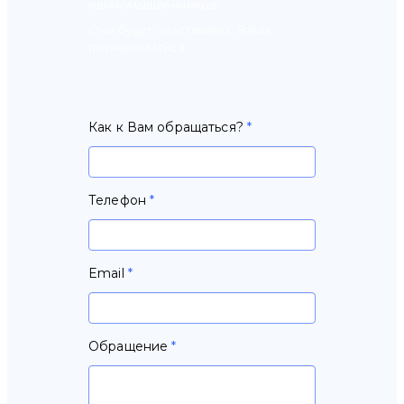
единомышленников!
Они будут счастливы с Вами
познакомиться.
Контактная
Как к Вам обращаться?
*
форма
Телефон
*
Email
*
Обращение
*