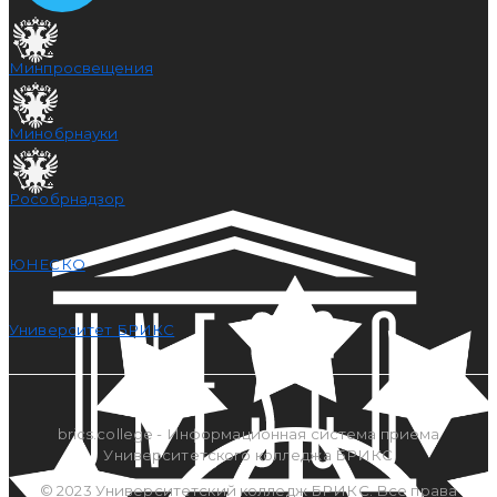
Минпросвещения
Минобрнауки
Рособрнадзор
ЮНЕСКО
Университет БРИКС
brics.college - Информационная система приема
Университетского колледжа БРИКС
© 2023 Университетский колледж БРИКС. Все права