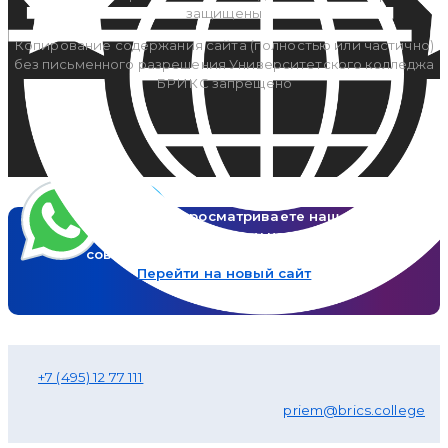
защищены
Копирование содержания сайта (полностью или частично)
без письменного разрешения Университетского колледжа
БРИКС запрещено
Вы просматриваете наш старый сайт,
теперь у нас новый сайт –
совместный с Университетом БРИКС
Перейти на новый сайт
+7 (495) 12 77 111
priem@brics.college